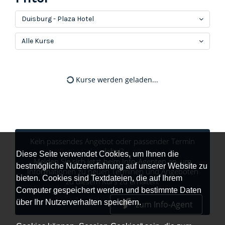
Duisburg - Plaza Hotel
Alle Kurse
Kurse werden geladen...
Kein passendes Angebot oder passender Termin
dabei?
Diese Seite verwendet Cookies, um Ihnen die
Melden Sie sich jetzt beim Info-Agenten an, um
bestmögliche Nutzererfahrung auf unserer Website zu
Informationen zu neuen Terminen und Angeboten
bieten. Cookies sind Textdateien, die auf Ihrem
zu diesem Kurs zu erhalten.
Computer gespeichert werden und bestimmte Daten
über Ihr Nutzerverhalten speichern.
zum Info-Agent