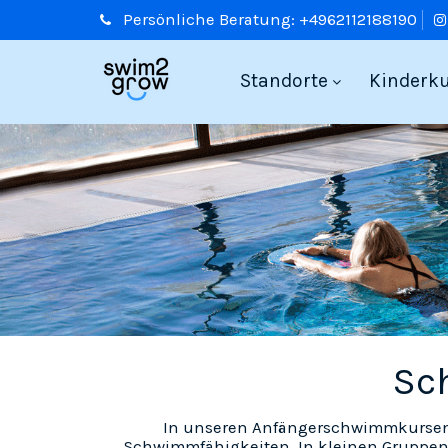
Persönliche
Beratung:
+4962112188190
Standorte
Kinderk
Sc
In unseren Anfängerschwimmkursen f
Schwimmfähigkeiten. In kleinen Gruppen,