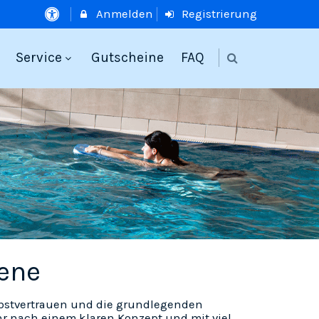
Anmelden
Registrierung
Service
Gutscheine
FAQ
ene
lbstvertrauen und die grundlegenden
r nach einem klaren Konzept und mit viel