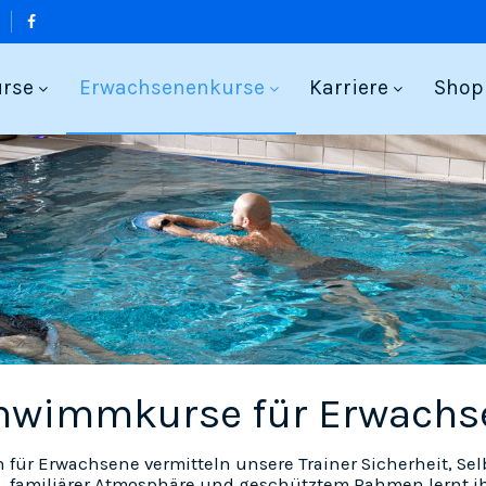
urse
Erwachsenenkurse
Karriere
Shop
hwimmkurse für Erwachs
ür Erwachsene vermitteln unsere Trainer Sicherheit, Se
 familiärer Atmosphäre und geschütztem Rahmen lernt ih