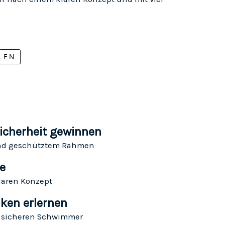
LEN
icherheit gewinnen
und geschütztem Rahmen
ge
laren Konzept
en erlernen
um sicheren Schwimmer