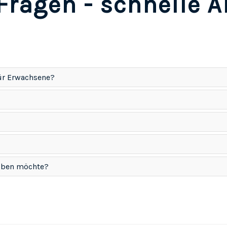
Fragen - schnelle 
ür Erwachsene?
 üben möchte?