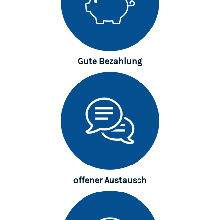
Gute Bezahlung
of
fener Austau
sch