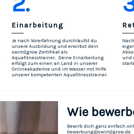
2.
3
Einarbeitung
Re
Je nach Vorerfahrung durchläufst du
Nach 
unsere Ausbildung und erwirbst dein
eige
swim2grow Zertifikat als
Abso
Aquafitnesstrainer. Deine Einarbeitung
und d
n
erfolgt zum einen an Land in unserer
start
Onlineakademie und im Wasser mit Hilfe
unserer kompetenten Aquafitnesstrainer.
Wie bewerb
Bewirb dich ganz einfach onl
bewerbung@swim2grow.de