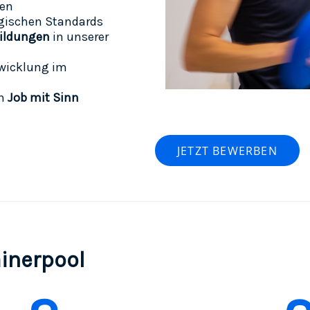
len
gischen Standards
bildungen
in unserer
twicklung im
en
Job mit Sinn
JETZT BEWERBEN
ainerpool