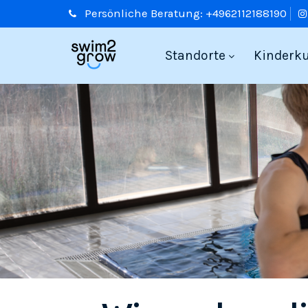
Persönliche
Beratung:
+4962112188190
Standorte
Kinderk