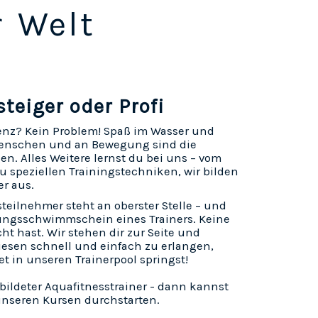
r Welt
teiger oder Profi
enz? Kein Problem! Spaß im Wasser und
 Menschen und an Bewegung sind die
n. Alles Weitere lernst du bei uns – vom
zu speziellen Trainingstechniken, wir bilden
r aus.
steilnehmer steht an oberster Stelle – und
ungsschwimmschein eines Trainers. Keine
cht hast. Wir stehen dir zur Seite und
iesen schnell und einfach zu erlangen,
et in unseren Trainerpool springst!
ebildeter Aquafitnesstrainer - dann kannst
 unseren Kursen durchstarten.