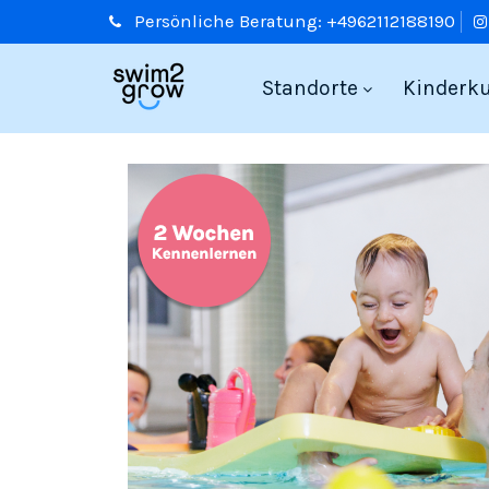
Persönliche
Beratung:
+4962112188190
Standorte
Kinderk