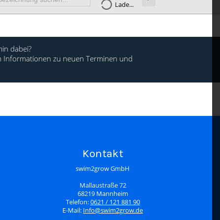
Lade...
in dabei?
 um Informationen zu neuen Terminen und
Kontakt
swim2grow GmbH
Mallaustraße 72
68219 Mannheim
Telefon:
0621 / 121 881 90
E-Mail:
Info@swim2grow.de