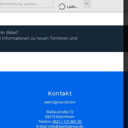
Lade...
in dabei?
 um Informationen zu neuen Terminen und
Kontakt
swim2grow GmbH
Mallaustraße 72
68219 Mannheim
Telefon:
0621 / 121 881 90
E-Mail:
Info@swim2grow.de