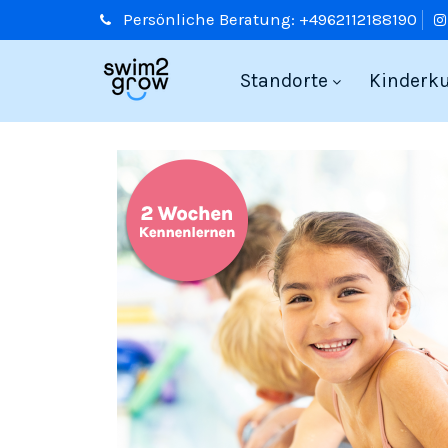
Persönliche
Beratung:
+4962112188190
Standorte
Kinderk