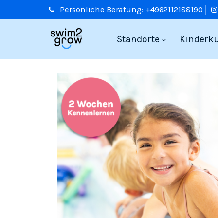
Persönliche
Beratung:
+4962112188190
Standorte
Kinderk