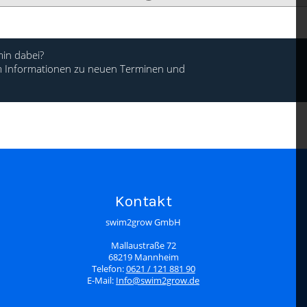
in dabei?
 um Informationen zu neuen Terminen und
Kontakt
swim2grow GmbH
Mallaustraße 72
68219 Mannheim
Telefon:
0621 / 121 881 90
E-Mail:
Info@swim2grow.de