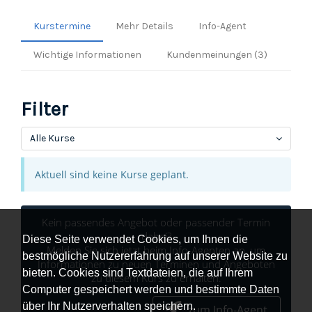
Kurstermine
Mehr Details
Info-Agent
Wichtige Informationen
Kundenmeinungen (3)
Filter
Alle Kurse
Aktuell sind keine Kurse geplant.
Kein passendes Angebot oder passender Termin
dabei?
Diese Seite verwendet Cookies, um Ihnen die
Melden Sie sich jetzt beim Info-Agenten an, um
bestmögliche Nutzererfahrung auf unserer Website zu
Informationen zu neuen Terminen und Angeboten
bieten. Cookies sind Textdateien, die auf Ihrem
zu diesem Kurs zu erhalten.
Computer gespeichert werden und bestimmte Daten
über Ihr Nutzerverhalten speichern.
zum Info-Agent