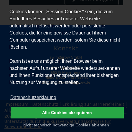
Cookies können „Session-Cookies“ sein, die zum
Ende Ihres Besuches auf unserer Webseite
automatisch gelöscht werden oder persistente
Cookies, die für eine gewisse Dauer auf ihrem
Computer gespeichert werden, sofern Sie diese nicht
Kontakt
löschen.
swim2grow GmbH
Dann ist es uns möglich, Ihren Browser beim
Mallaustraße 72
nächsten Aufruf unserer Webseite wiederzuerkennen
68219 Mannheim
und Ihnen Funktionen entsprechend Ihrer bisherigen
Telefon:
0621 / 121 881 90
E-Mail:
Info@swim2grow.de
Nutzung zur Verfügung zu stellen.
Datenschutzerklärung
Impressum
|
Datenschutz
|
Erklärung zur Barrierefreiheit
|
Allgemeine Geschäftsbedingungen
|
Vertrag widerrufen
Alle Cookies akzeptieren
2026 © swim2grow GmbH. Alle Rechte vorbehalten.
Unterstützt durch die
Kursverwaltungssoftware für
Nicht technisch notwendige Cookies ablehnen
Schwimmschulen
.