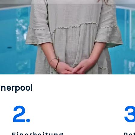
inerpool
2.
3