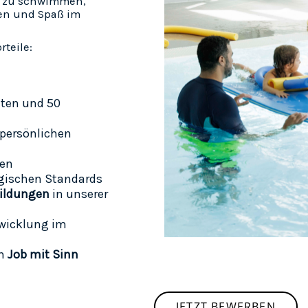
er zu schwimmen,
en und Spaß im
rteile:
iten und 50
 persönlichen
len
gischen Standards
bildungen
in unserer
twicklung im
en
Job mit Sinn
JETZT BEWERBEN