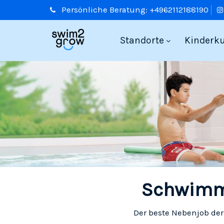
Persönliche
Beratung:
+4962112188190
Standorte
Kinderk
Schwimmt
Der beste Nebenjob de