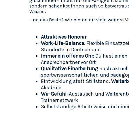
gibst Kindern nicht nur die Fähigkeit, sich
sondern schenkst ihnen auch Selbstvertrau
Wasser.
Und das Beste? Wir bieten dir viele weitere Vo
Attraktives Honorar
Work-Life-Balance
:
Flexible Einsatzze
Standorte in Deutschland
Immer ein offenes Ohr
: Du hast einen
Ansprechpartner vor Ort
Qualitative Einarbeitung
nach aktuel
sportwissenschafltichen und pädago
Eintwicklung statt Stillstand:
Weiter
Akadmie
Wir-Gefühl
: Austausch und Weiteren
Trainernetzwerk
Selbstständige Arbeitsweise und ein