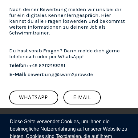
Nach deiner Bewerbung melden wir uns bei dir
für ein digitales Kennenlerngespräch. Hier
kannst du alle Fragen loswerden und bekommst
weitere Informationen zu deinem Job als
Schwimmtrainer.
Du hast vorab Fragen? Dann melde dich gerne
telefonisch oder per WhatsApp!
Telefon:
+49 62112188191
E-Mail:
bewerbung@swim2grow.de
WHATSAPP
E-MAIL
Diese Seite verwendet Cookies, um Ihnen die
bestmögliche Nutzererfahrung auf unserer Website zu
Kontakt
bieten. Cookies sind Textdateien, die auf Ihrem