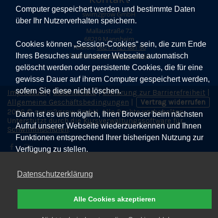
Computer gespeichert werden und bestimmte Daten
swim2grow GmbH
über Ihr Nutzerverhalten speichern.
Mallaustraße 72
68219 Mannheim
Cookies können „Session-Cookies“ sein, die zum Ende
Telefon:
0621 / 121 881 90
Ihres Besuches auf unserer Webseite automatisch
E-Mail:
Info@swim2grow.de
gelöscht werden oder persistente Cookies, die für eine
gewisse Dauer auf ihrem Computer gespeichert werden,
sofern Sie diese nicht löschen.
Impressum
|
Datenschutz
|
Erklärung zur Barrierefreiheit
|
Allgemeine Geschäftsbedingungen
|
Vertrag widerrufen
2026 © swim2grow GmbH. Alle Rechte vorbehalten.
Dann ist es uns möglich, Ihren Browser beim nächsten
Unterstützt durch die
Kursverwaltungssoftware für
Aufruf unserer Webseite wiederzuerkennen und Ihnen
Schwimmschulen
.
Funktionen entsprechend Ihrer bisherigen Nutzung zur
Verfügung zu stellen.
Datenschutzerklärung
Alle Cookies akzeptieren