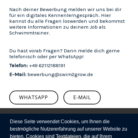
Nach deiner Bewerbung melden wir uns bei dir
für ein digitales Kennenlerngespräch. Hier
kannst du alle Fragen loswerden und bekommst
weitere Informationen zu deinem Job als
Schwimmtrainer.
Du hast vorab Fragen? Dann melde dich gerne
telefonisch oder per WhatsApp!
Telefon:
+49 62112188191
E-Mail:
bewerbung@swim2grow.de
WHATSAPP
E-MAIL
Diese Seite verwendet Cookies, um Ihnen die
bestmögliche Nutzererfahrung auf unserer Website zu
Kontakt
bieten. Cookies sind Textdateien, die auf Ihrem