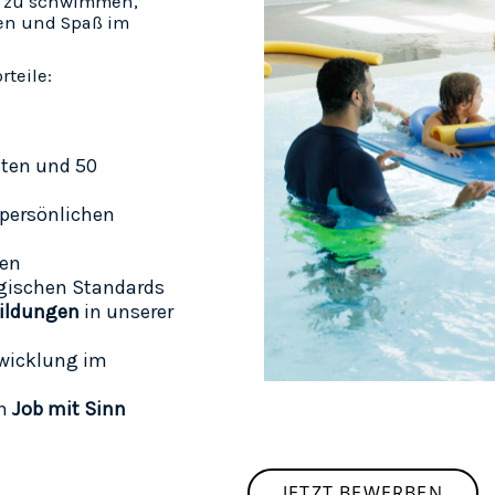
er zu schwimmen,
en und Spaß im
rteile:
iten und 50
 persönlichen
len
gischen Standards
bildungen
in unserer
twicklung im
en
Job mit Sinn
JETZT BEWERBEN