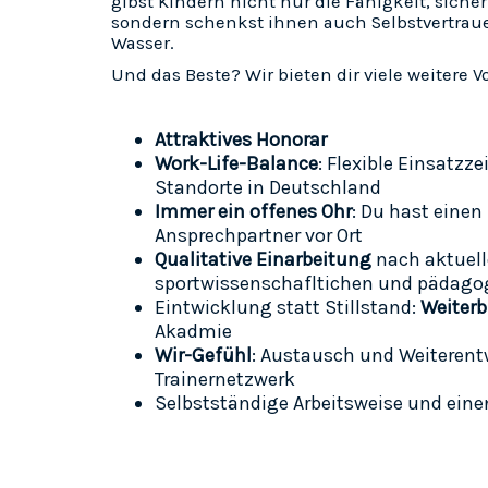
gibst Kindern nicht nur die Fähigkeit, sich
sondern schenkst ihnen auch Selbstvertrau
Wasser.
Und das Beste? Wir bieten dir viele weitere Vo
Attraktives Honorar
Work-Life-Balance
:
Flexible Einsatzze
Standorte in Deutschland
Immer ein offenes Ohr
: Du hast einen
Ansprechpartner vor Ort
Qualitative Einarbeitung
nach aktuel
sportwissenschafltichen und pädago
Eintwicklung statt Stillstand:
Weiter
Akadmie
Wir-Gefühl
: Austausch und Weiteren
Trainernetzwerk
Selbstständige Arbeitsweise und ein