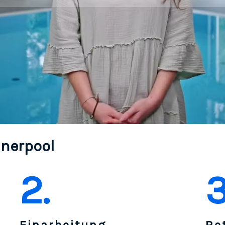
inerpool
2.
3