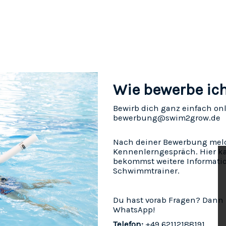
Wie bewerbe ic
Bewirb dich ganz einfach onl
bewerbung@swim2grow.de
Nach deiner Bewerbung melden
Kennenlerngespräch. Hier ka
bekommst weitere Informati
Schwimmtrainer.
Du hast vorab Fragen? Dann 
WhatsApp!
Telefon:
+49 62112188191