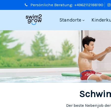
Persönliche
Beratung:
+4962112188190
Standorte
Kinderk
Schwim
Der beste Nebenjob de