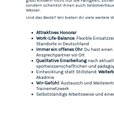
gibst Kindern nicht nur die Fähigkeit, sich
sondern schenkst ihnen auch Selbstvertrau
Wasser.
Und das Beste? Wir bieten dir viele weitere Vo
Attraktives Honorar
Work-Life-Balance
:
Flexible Einsatzze
Standorte in Deutschland
Immer ein offenes Ohr
: Du hast einen
Ansprechpartner vor Ort
Qualitative Einarbeitung
nach aktuel
sportwissenschafltichen und pädago
Eintwicklung statt Stillstand:
Weiter
Akadmie
Wir-Gefühl
: Austausch und Weiteren
Trainernetzwerk
Selbstständige Arbeitsweise und ein