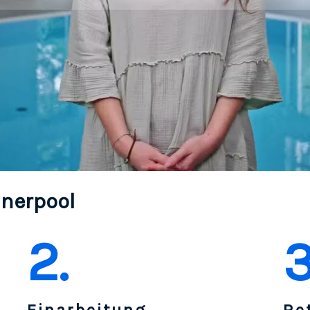
inerpool
2.
3