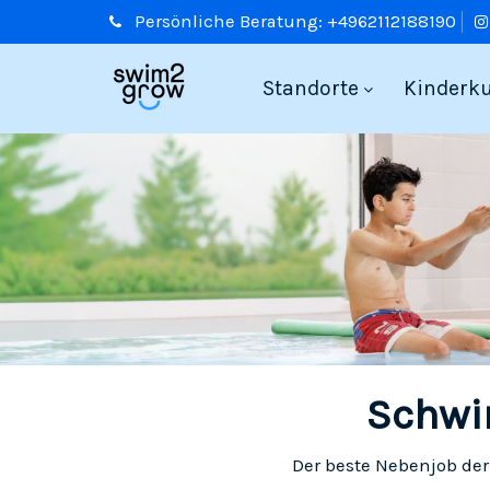
Persönliche
Beratung:
+4962112188190
Standorte
Kinderk
Schwi
Der beste Nebenjob de