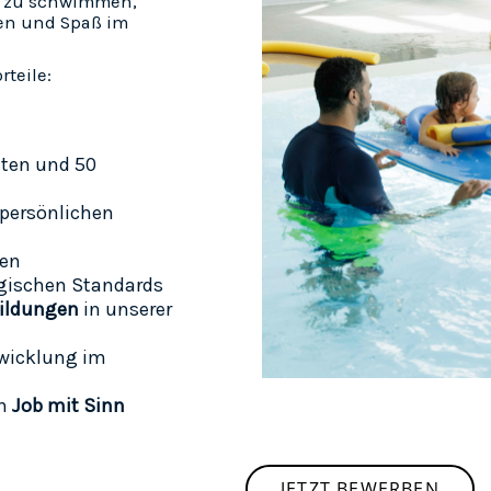
er zu schwimmen,
en und Spaß im
rteile:
iten und 50
 persönlichen
len
gischen Standards
bildungen
in unserer
twicklung im
en
Job mit Sinn
JETZT BEWERBEN