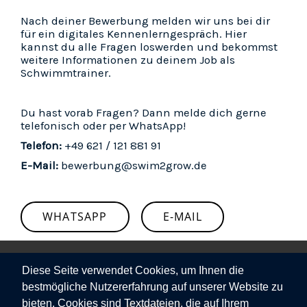
Nach deiner Bewerbung melden wir uns bei dir
für ein digitales Kennenlerngespräch. Hier
kannst du alle Fragen loswerden und bekommst
weitere Informationen zu deinem Job als
Schwimmtrainer.
Du hast vorab Fragen? Dann melde dich gerne
telefonisch oder per WhatsApp!
Telefon:
+49 621 / 121 881 91
E-Mail:
bewerbung@swim2grow.de
WHATSAPP
E-MAIL
Diese Seite verwendet Cookies, um Ihnen die
bestmögliche Nutzererfahrung auf unserer Website zu
Kontakt
bieten. Cookies sind Textdateien, die auf Ihrem