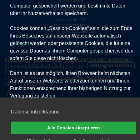
Computer gespeichert werden und bestimmte Daten
swim2grow GmbH
über Ihr Nutzerverhalten speichern.
Mallaustraße 72
68219 Mannheim
Cookies können „Session-Cookies“ sein, die zum Ende
Telefon:
0621 / 121 881 90
Ihres Besuches auf unserer Webseite automatisch
E-Mail:
Info@swim2grow.de
gelöscht werden oder persistente Cookies, die für eine
gewisse Dauer auf ihrem Computer gespeichert werden,
sofern Sie diese nicht löschen.
Impressum
|
Datenschutz
|
Erklärung zur Barrierefreiheit
|
Allgemeine Geschäftsbedingungen
|
Vertrag widerrufen
2026 © swim2grow GmbH. Alle Rechte vorbehalten.
Dann ist es uns möglich, Ihren Browser beim nächsten
Unterstützt durch die
Kursverwaltungssoftware für
Aufruf unserer Webseite wiederzuerkennen und Ihnen
Schwimmschulen
.
Funktionen entsprechend Ihrer bisherigen Nutzung zur
Verfügung zu stellen.
Datenschutzerklärung
Alle Cookies akzeptieren