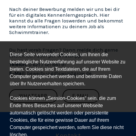
Nach deiner Bewerbung melden wir uns bei dir
für ein digitales Kennenlerngespräch. Hier
kannst du alle Fragen loswerden und bekommst
weitere Informationen zu deinem Job als
Schwimmtrainer.
Du hast vorab Fragen? Dann melde dich gerne
Diese Seite verwendet Cookies, um Ihnen die
telefonisch oder per WhatsApp!
bestmögliche Nutzererfahrung auf unserer Website zu
Telefon:
0 621 / 121 881 91
bieten. Cookies sind Textdateien, die auf Ihrem
E-Mail:
bewerbung@swim2grow.de
Computer gespeichert werden und bestimmte Daten
über Ihr Nutzerverhalten speichern.
WHATSAPP
E-MAIL
Cookies können „Session-Cookies“ sein, die zum
Ende Ihres Besuches auf unserer Webseite
automatisch gelöscht werden oder persistente
Cookies, die für eine gewisse Dauer auf ihrem
Computer gespeichert werden, sofern Sie diese nicht
Kontakt
löschen.