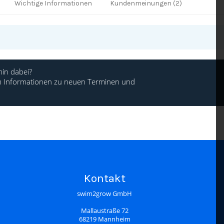
Wichtige Informationen
Kundenmeinungen (2)
in dabei?
 um Informationen zu neuen Terminen und
Kontakt
swim2grow GmbH
Mallaustraße 72
68219 Mannheim