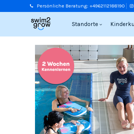
Persönliche
Beratung:
+4962112188190
Standorte
Kinderk