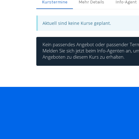
Kurstermine
Mehr Details
Info-Agent
Aktuell sind keine Kurse geplant.
Kein passendes Angebot oder passender Term
Melden Sie sich jetzt beim Info-Agenten an,
Angeboten zu diesem Kurs zu erhalten.