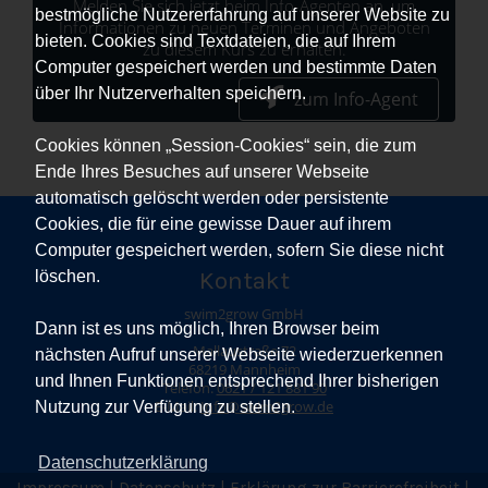
Melden Sie sich jetzt beim Info-Agenten an, um
bestmögliche Nutzererfahrung auf unserer Website zu
Informationen zu neuen Terminen und Angeboten
bieten. Cookies sind Textdateien, die auf Ihrem
zu diesem Kurs zu erhalten.
Computer gespeichert werden und bestimmte Daten
über Ihr Nutzerverhalten speichern.
zum Info-Agent
Cookies können „Session-Cookies“ sein, die zum
Ende Ihres Besuches auf unserer Webseite
automatisch gelöscht werden oder persistente
Cookies, die für eine gewisse Dauer auf ihrem
Computer gespeichert werden, sofern Sie diese nicht
Kontakt
löschen.
swim2grow GmbH
Dann ist es uns möglich, Ihren Browser beim
Mallaustraße 72
nächsten Aufruf unserer Webseite wiederzuerkennen
68219 Mannheim
und Ihnen Funktionen entsprechend Ihrer bisherigen
Telefon:
0621 / 121 881 90
E-Mail:
Info@swim2grow.de
Nutzung zur Verfügung zu stellen.
Datenschutzerklärung