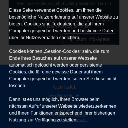
Kein passendes Angebot oder passender Termin
dabei?
Diese Seite verwendet Cookies, um Ihnen die
Melden Sie sich jetzt beim Info-Agenten an, um
bestmögliche Nutzererfahrung auf unserer Website zu
Informationen zu neuen Terminen und Angeboten
bieten. Cookies sind Textdateien, die auf Ihrem
zu diesem Kurs zu erhalten.
Computer gespeichert werden und bestimmte Daten
über Ihr Nutzerverhalten speichern.
zum Info-Agent
Cookies können „Session-Cookies“ sein, die zum
Ende Ihres Besuches auf unserer Webseite
automatisch gelöscht werden oder persistente
Cookies, die für eine gewisse Dauer auf ihrem
Computer gespeichert werden, sofern Sie diese nicht
Kontakt
löschen.
swim2grow GmbH
Dann ist es uns möglich, Ihren Browser beim
Mallaustraße 72
nächsten Aufruf unserer Webseite wiederzuerkennen
68219 Mannheim
und Ihnen Funktionen entsprechend Ihrer bisherigen
Telefon:
0621 / 121 881 90
Nutzung zur Verfügung zu stellen.
E-Mail:
Info@swim2grow.de