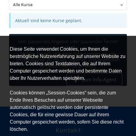
Alle Kurse
Aktuell sind keine Kurse geplant.
Kein passendes Angebot oder passender Termin
dabei?
Diese Seite verwendet Cookies, um Ihnen die
Melden Sie sich jetzt beim Info-Agenten an, um
bestmögliche Nutzererfahrung auf unserer Website zu
Informationen zu neuen Terminen und Angeboten
bieten. Cookies sind Textdateien, die auf Ihrem
zu diesem Kurs zu erhalten.
Computer gespeichert werden und bestimmte Daten
über Ihr Nutzerverhalten speichern.
zum Info-Agent
Cookies können „Session-Cookies“ sein, die zum
Ende Ihres Besuches auf unserer Webseite
automatisch gelöscht werden oder persistente
Cookies, die für eine gewisse Dauer auf ihrem
Computer gespeichert werden, sofern Sie diese nicht
Kontakt
löschen.