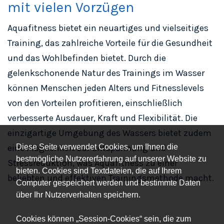
mit vielen Vorzügen
Aquafitness bietet ein neuartiges und vielseitiges
Training, das zahlreiche Vorteile für die Gesundheit
und das Wohlbefinden bietet. Durch die
gelenkschonende Natur des Trainings im Wasser
können Menschen jeden Alters und Fitnesslevels
von den Vorteilen profitieren, einschließlich
verbesserte Ausdauer, Kraft und Flexibilität. Die
einzigartige Umgebung des Wassers bietet zudem
Diese Seite verwendet Cookies, um Ihnen die
eine Möglichkeit zur Entspannung und
bestmögliche Nutzererfahrung auf unserer Website zu
Stressreduktion, was Aquafitness zu einer
bieten. Cookies sind Textdateien, die auf Ihrem
beliebten und effektiven Trainingsmethode macht.
Computer gespeichert werden und bestimmte Daten
über Ihr Nutzerverhalten speichern.
Cookies können „Session-Cookies“ sein, die zum