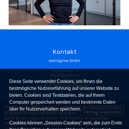
Kontakt
swim2grow GmbH
Mallaustraße 72
68219 Mannheim
Telefon:
0621 / 121 881 90
Diese Seite verwendet Cookies, um Ihnen die
E-Mail:
Info@swim2grow.de
bestmögliche Nutzererfahrung auf unserer Website zu
bieten. Cookies sind Textdateien, die auf Ihrem
Computer gespeichert werden und bestimmte Daten
Impressum
|
Datenschutz
|
Erklärung zur Barrierefreiheit
|
über Ihr Nutzerverhalten speichern.
Allgemeine Geschäftsbedingungen
|
Vertrag widerrufen
2026 © swim2grow GmbH. Alle Rechte vorbehalten.
Cookies können „Session-Cookies“ sein, die zum Ende
Unterstützt durch die
Kursverwaltungssoftware für
Schwimmschulen
.