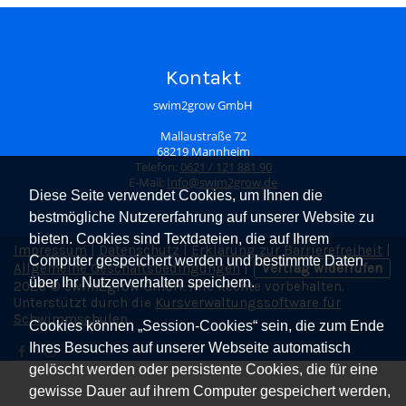
Kontakt
swim2grow GmbH
Mallaustraße 72
68219 Mannheim
Telefon:
0621 / 121 881 90
E-Mail:
Info@swim2grow.de
Diese Seite verwendet Cookies, um Ihnen die
bestmögliche Nutzererfahrung auf unserer Website zu
bieten. Cookies sind Textdateien, die auf Ihrem
Impressum
|
Datenschutz
|
Erklärung zur Barrierefreiheit
|
Computer gespeichert werden und bestimmte Daten
Allgemeine Geschäftsbedingungen
|
Vertrag widerrufen
über Ihr Nutzerverhalten speichern.
2026 © swim2grow GmbH. Alle Rechte vorbehalten.
Unterstützt durch die
Kursverwaltungssoftware für
Schwimmschulen
.
Cookies können „Session-Cookies“ sein, die zum Ende
Ihres Besuches auf unserer Webseite automatisch
gelöscht werden oder persistente Cookies, die für eine
gewisse Dauer auf ihrem Computer gespeichert werden,