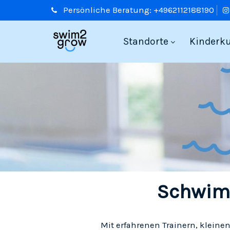
Persönliche
Beratung:
+4962112188190
Standorte
Kinderk
Schwimm
Mit erfahrenen Trainern, kleine