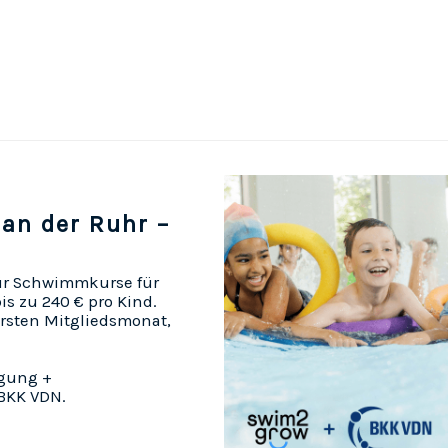
an der Ruhr –
für Schwimmkurse für
bis zu 240 € pro Kind.
 ersten Mitgliedsmonat,
igung +
 BKK VDN.