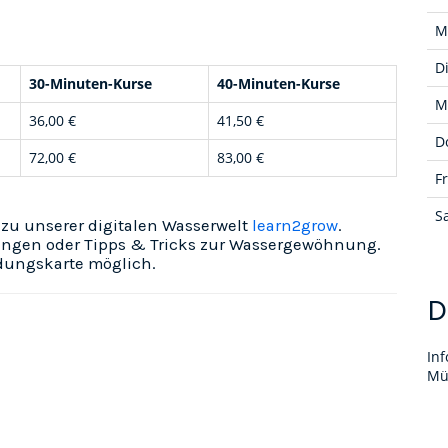
M
D
30-Minuten-Kurse
40-Minuten-Kurse
M
36,00 €
41,50 €
D
72,00 €
83,00 €
Fr
S
zu unserer digitalen Wasserwelt
learn2grow
.
ngen oder Tipps & Tricks zur Wassergewöhnung.
ldungskarte
möglich.
D
In
Mü