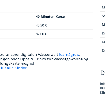
M
S
40-Minuten-Kurse
M
43,50 €
D
87,00 €
M
D
zu unserer digitalen Wasserwelt
learn2grow
.
ngen oder Tipps & Tricks zur Wassergewöhnung.
ldungskarte
möglich.
ür alle Kinder
.
D
In
Ku
Kl