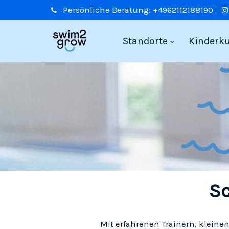
Persönliche
Beratung:
+4962112188190
Standorte
Kinderk
S
Mit erfahrenen Trainern, kleine