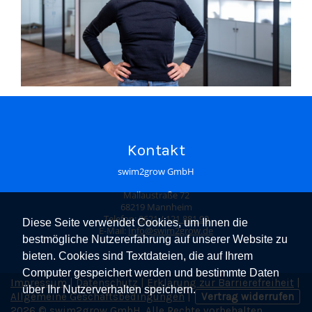
Kontakt
swim2grow GmbH
Mallaustraße 72
68219 Mannheim
Telefon:
0621 / 121 881 90
Diese Seite verwendet Cookies, um Ihnen die
E-Mail:
Info@swim2grow.de
bestmögliche Nutzererfahrung auf unserer Website zu
bieten. Cookies sind Textdateien, die auf Ihrem
Computer gespeichert werden und bestimmte Daten
Impressum
|
Datenschutz
|
Erklärung zur Barrierefreiheit
|
über Ihr Nutzerverhalten speichern.
Allgemeine Geschäftsbedingungen
|
Vertrag widerrufen
2026 © swim2grow GmbH. Alle Rechte vorbehalten.