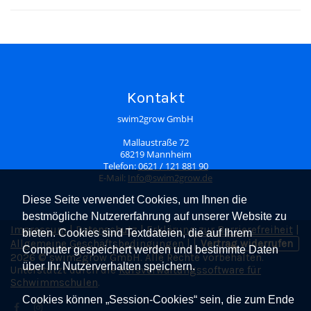
Kontakt
swim2grow GmbH
Mallaustraße 72
68219 Mannheim
Telefon:
0621 / 121 881 90
E-Mail:
Info@swim2grow.de
Diese Seite verwendet Cookies, um Ihnen die
bestmögliche Nutzererfahrung auf unserer Website zu
Impressum
|
Datenschutz
|
Erklärung zur Barrierefreiheit
|
bieten. Cookies sind Textdateien, die auf Ihrem
Allgemeine Geschäftsbedingungen
|
Vertrag widerrufen
Computer gespeichert werden und bestimmte Daten
2026 © swim2grow GmbH. Alle Rechte vorbehalten.
über Ihr Nutzerverhalten speichern.
Unterstützt durch die
Kursverwaltungssoftware für
Schwimmschulen
.
Cookies können „Session-Cookies“ sein, die zum Ende