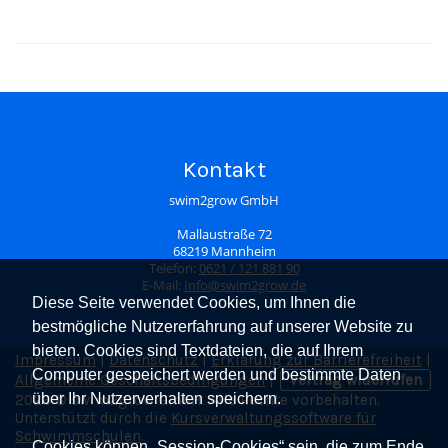
Kontakt
swim2grow GmbH
Mallaustraße 72
68219 Mannheim
Telefon:
0621 / 121 881 90
E-Mail:
Info@swim2grow.de
Diese Seite verwendet Cookies, um Ihnen die
bestmögliche Nutzererfahrung auf unserer Website zu
bieten. Cookies sind Textdateien, die auf Ihrem
Impressum
|
Datenschutz
|
Erklärung zur Barrierefreiheit
|
Computer gespeichert werden und bestimmte Daten
Allgemeine Geschäftsbedingungen
|
Vertrag widerrufen
über Ihr Nutzerverhalten speichern.
2026 © swim2grow GmbH. Alle Rechte vorbehalten.
Unterstützt durch die
Kursverwaltungssoftware für
Schwimmschulen
.
Cookies können „Session-Cookies“ sein, die zum Ende