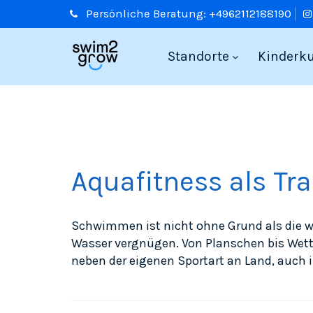
Persönliche
Beratung:
+4962112188190
Standorte
Kinderk
Aquafitness als Tr
Schwimmen ist nicht ohne Grund als die w
Wasser vergnügen. Von Planschen bis Wet
neben der eigenen Sportart an Land, auc