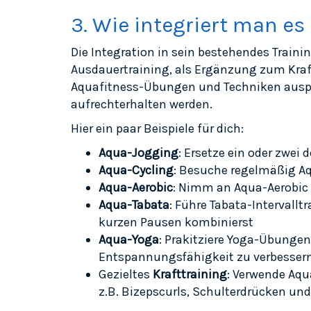
3. Wie integriert man e
Die Integration in sein bestehendes Traini
Ausdauertraining, als Ergänzung zum Kraft
Aquafitness-Übungen und Techniken auspro
aufrechterhalten werden.
Hier ein paar Beispiele für dich:
Aqua-Jogging
: Ersetze ein oder zwe
Aqua-Cycling
: Besuche regelmäßig Aq
Aqua-Aerobic
: Nimm an Aqua-Aerobic 
Aqua-Tabata
: Führe Tabata-Intervall
kurzen Pausen kombinierst
Aqua-Yoga
: Prakitziere Yoga-Übunge
Entspannungsfähigkeit zu verbesser
Gezieltes
Krafttraining
: Verwende Aqu
z.B. Bizepscurls, Schulterdrücken un