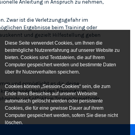
sionelle Anleitung in Anspruch zu nehmen,
n. Zwar ist die Verletzungsgefahr im
möglichen Ergebnisse beim Training oder
auskennt und gezielt Hilfestellung geben
Diese Seite verwendet Cookies, um Ihnen die
bestmögliche Nutzererfahrung auf unserer Website zu
bieten. Cookies sind Textdateien, die auf Ihrem
Computer gespeichert werden und bestimmte Daten
über Ihr Nutzerverhalten speichern.
mm und ermöglicht es dir, deine
Cookies können „Session-Cookies“ sein, die zum
lenkschonende Natur des Trainings im
Ende Ihres Besuches auf unserer Webseite
 lohnende und effektive Trainingsmethode.
automatisch gelöscht werden oder persistente
Cookies, die für eine gewisse Dauer auf ihrem
Computer gespeichert werden, sofern Sie diese nicht
löschen.