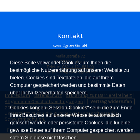
Kontakt
swim2grow GmbH
Mallaustraße 72
68219 Mannheim
Diese Seite verwendet Cookies, um Ihnen die
Telefon:
0621 / 121 881 90
bestmögliche Nutzererfahrung auf unserer Website zu
E-Mail:
Info@swim2grow.de
bieten. Cookies sind Textdateien, die auf Ihrem
Computer gespeichert werden und bestimmte Daten
über Ihr Nutzerverhalten speichern.
Impressum
|
Datenschutz
|
Erklärung zur Barrierefreiheit
|
Allgemeine Geschäftsbedingungen
|
Vertrag widerrufen
Cookies können „Session-Cookies“ sein, die zum Ende
2026 © swim2grow GmbH. Alle Rechte vorbehalten.
Unterstützt durch die
Kursverwaltungssoftware für
Ihres Besuches auf unserer Webseite automatisch
Schwimmschulen
.
gelöscht werden oder persistente Cookies, die für eine
gewisse Dauer auf ihrem Computer gespeichert werden,
sofern Sie diese nicht löschen.